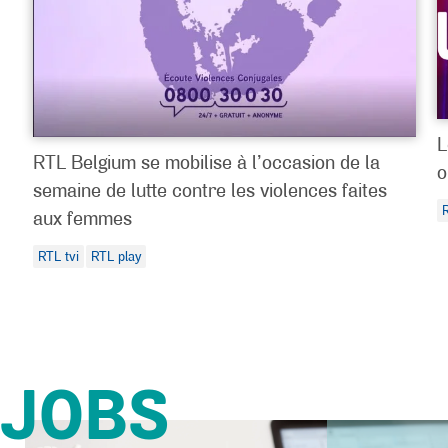
L
RTL Belgium se mobilise à l’occasion de la
o
semaine de lutte contre les violences faites
R
aux femmes
RTL tvi
RTL play
JOBS