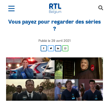
V
o
u
s
p
a
y
e
z
p
o
u
r
r
e
g
a
r
d
e
r
d
e
s
s
é
r
i
e
s
?
Publié le 29 avril 2021