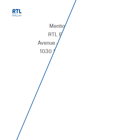
Mentions légales :
RTL BELGIUM S.A.
Avenue Jacques Georgin, 2
1030 Bruxelles - Belgique
0428.201.847
RPM Bruxelles
Tél. +32 2 337 68 11
Fax. +32 2 337 68 12
S’abonner au flux RSS
Bureaux régionaux :