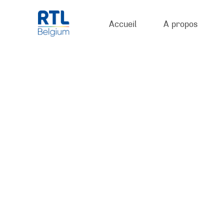
Accueil
A propos
U
n
a
p