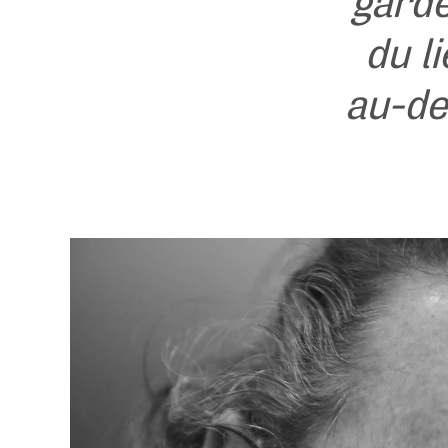
garde
du l
au-de