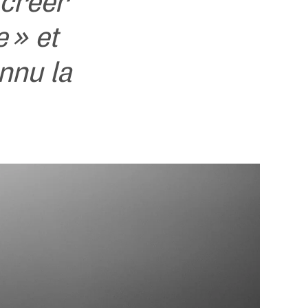
 créer
 » et
nnu la