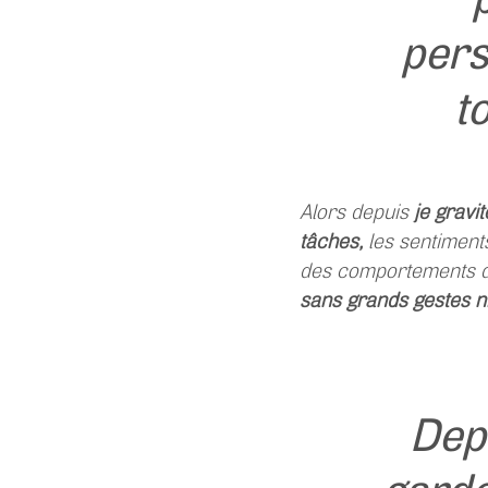
pers
t
Alors depuis
je gravi
tâches,
les sentiment
des comportements da
sans grands gestes n
Depu