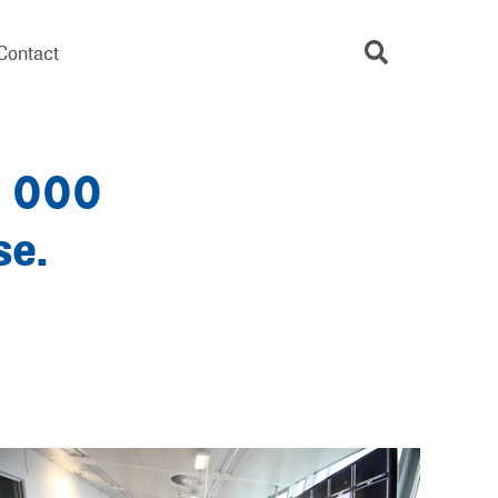
Contact
0
0
0
s
e
.