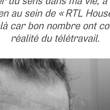
r du sens dans ma vie, à
ien au sein de « RTL House
là car bon nombre ont co
réalité du télétravail.