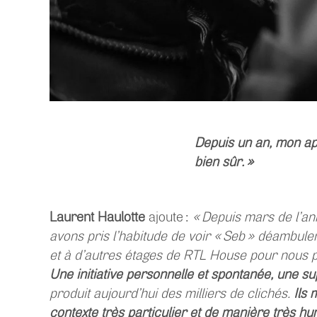
Depuis un an, mon ap
bien sûr. »
Laurent Haulotte
ajoute :
« Depuis mars de l’a
avons pris l’habitude de voir « Seb » déambule
et à d’autres étages de RTL House pour nous 
Une initiative personnelle et spontanée, une s
produit aujourd’hui des milliers de clichés.
Ils 
contexte très particulier et de manière très hu