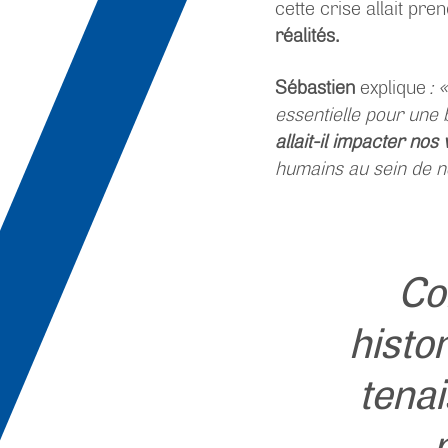
cette crise allait pre
réalités.
Sébastien
explique
: 
essentielle pour une 
allait-il impacter no
humains au sein de n
Co
histo
tena