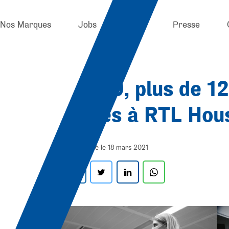
Nos Marques
Jobs
News
Presse
n
d
e
C
o
v
i
d
-
1
9
,
p
l
u
s
d
e
1
2
h
o
t
o
s
-
r
é
a
l
i
t
é
s
à
R
T
L
H
o
u
Publié le 18 mars 2021