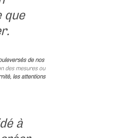
e que
r.
bouleversés de nos
ion des mesures ou
rnité, les attentions
idé à