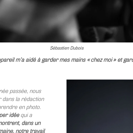
Sébastien Dubois
pareil m’a aidé à garder mes mains « chez moi » et gard
nnée passée, nous
r dans la rédaction
prendre en photo.
uper idée
qui a
montrent, dans un
maine, notre travail