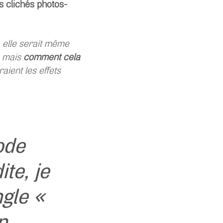
s clichés photos-
r, elle serait même
… mais
comment cela
raient les effets
ode
te, je
gle «
n