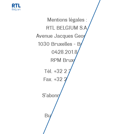
Mentions légales :
RTL BELGIUM S.A.
Avenue Jacques Georgin, 2
1030 Bruxelles - Belgique
0428.201.847
RPM Bruxelles
Tél. +32 2 337 68 11
Fax. +32 2 337 68 12
S’abonner au flux RSS
Bureaux régionaux :
Bureaux de Liège