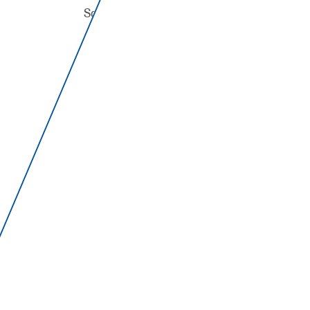
Sq. des Conduites d'Eau 7-8
Bâtiment H
4020 Liège
Bureaux de Namur
Rue de Coquelet 134
5000 Namur
Bureaux de Charleroi
Rue des Emaillerie 4
6041 Gosselies
Nos Marques
A propos