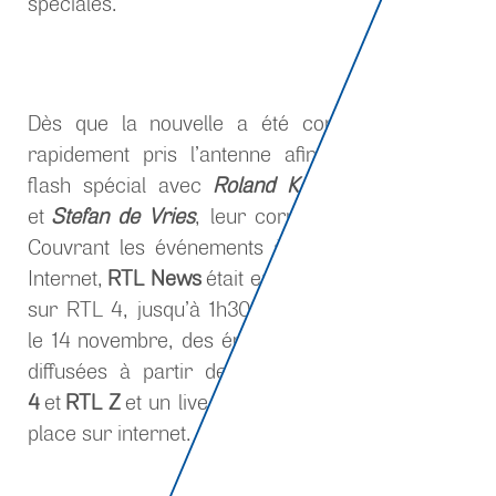
spéciales.
RTL Z
Dès que la nouvelle a été connue,
a
rapidement pris l’antenne afin de diffuser un
flash spécial avec
Roland Koopman
en studio
et
Stefan de Vries
, leur correspondant à Paris.
Couvrant les événements à la télévision et sur
RTL Z
Internet,
RTL News
était en direct sur
puis
sur RTL 4, jusqu’à 1h30 environ. Le lendemain,
le 14 novembre, des émissions en direct ont été
diffusées à partir de 8h00 à la fois sur
RTL
4
et
RTL Z
et un live blog a également été mis en
place sur internet.