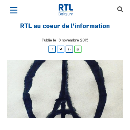
R
T
L
a
u
c
o
e
u
r
d
e
l
’
i
n
f
o
r
m
a
t
i
o
n
Publié le 18 novembre 2015