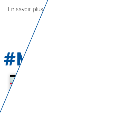
RTL tvi
attentats
En savoir plus sur :
,
Partager l’article sur
#MORE