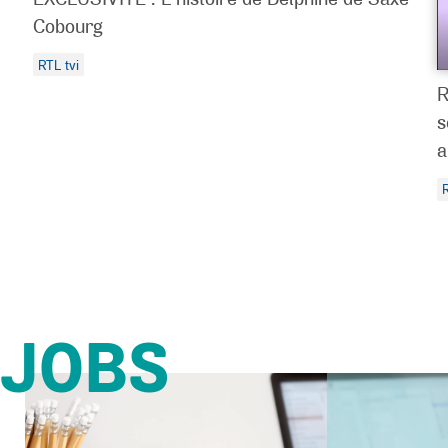
Cobourg
RTL tvi
R
s
a
R
JOBS