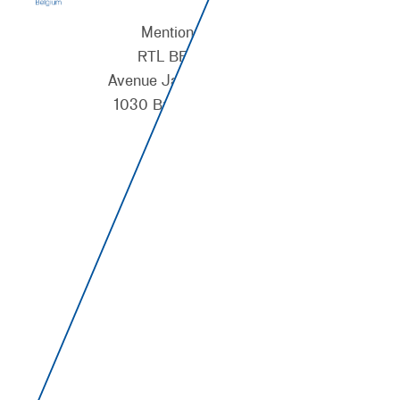
Mentions légales :
RTL BELGIUM S.A.
Avenue Jacques Georgin, 2
1030 Bruxelles - Belgique
0428.201.847
RPM Bruxelles
Tél. +32 2 337 68 11
Fax. +32 2 337 68 12
S’abonner au flux RSS
Bureaux régionaux :
Bureaux de Liège
Sq. des Conduites d'Eau 7-8