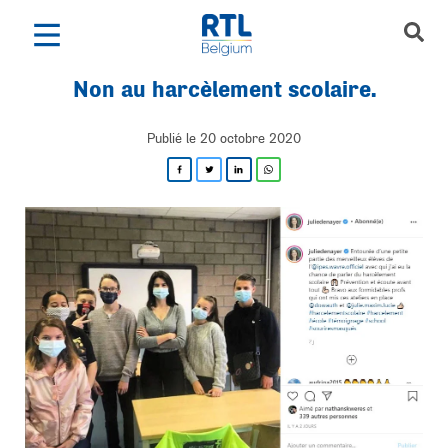
N
o
n
a
u
h
a
r
c
è
l
e
m
e
n
t
s
c
o
l
a
i
r
e
.
Publié le 20 octobre 2020