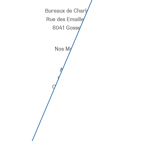
Bureaux de Charleroi
Rue des Emaillerie 4
6041 Gosselies
Nos Marques
A propos
RTL House
Contactez-nous
Jobs
Accès Presse
Conditions d’Utilisation
Espace de confidentialité