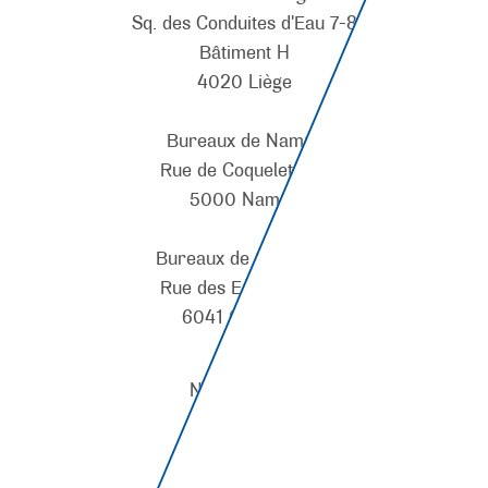
Sq. des Conduites d'Eau 7-8
Bâtiment H
4020 Liège
Bureaux de Namur
Rue de Coquelet 134
5000 Namur
Bureaux de Charleroi
Rue des Emaillerie 4
6041 Gosselies
Nos Marques
A propos