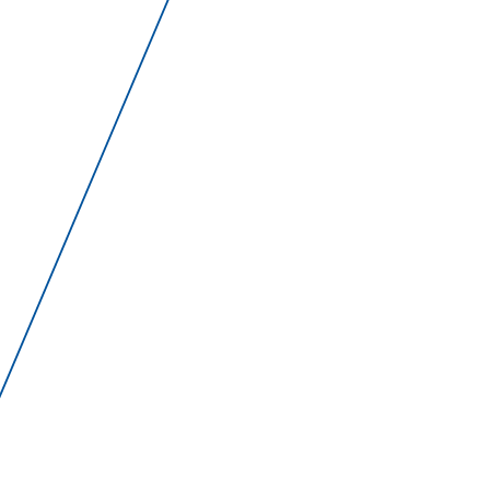
A propos
RTL House
Contactez-nous
Jobs
Accès Presse
Conditions d’Utilisation
Espace de confidentialité
Politique en matière de cookies
Gestion des traceurs
Info société